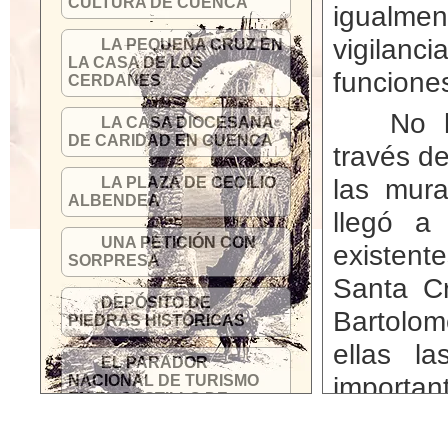
CULTURA DE CUENCA
igualmen
vigilanci
LA PEQUEÑA CRUZ EN
LA CASA DE LOS
funcione
CERDANES
No 
LA CASA DIOCESANA
DE CARIDAD EN CUENCA
través d
las mura
LA PLAZA DE CECILIO
ALBENDEA
llegó a
UNA PETICIÓN CON
existente
SORPRESA
Santa C
DEPÓSITO DE
Bartolo
PIEDRAS HISTÓRICAS
ellas l
EL PARADOR
importan
NACIONAL DE TURISMO
EN EL CASTILLO DE
CUENCA
La P